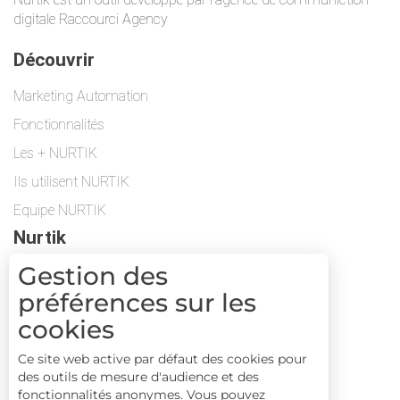
digitale Raccourci Agency
Découvrir
Marketing Automation
Fonctionnalités
Les + NURTIK
Ils utilisent NURTIK
Equipe NURTIK
Nurtik
Gestion des
Protection des données
préférences sur les
Contactez-nous
cookies
Suivez-nous
Ce site web active par défaut des cookies pour
Suivez-nous sur Facebook
des outils de mesure d'audience et des
fonctionnalités anonymes. Vous pouvez