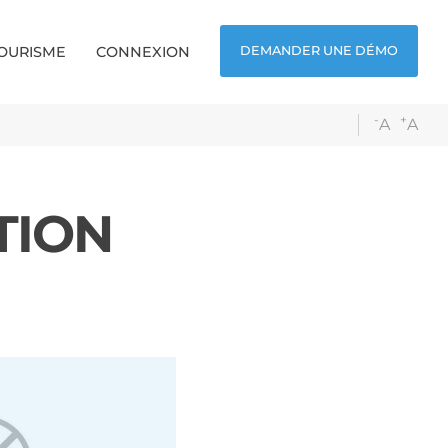
TOURISME
CONNEXION
DEMANDER UNE DÉMO
-
+
A
A
TION