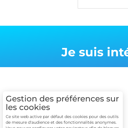
Je suis in
Gestion des préférences sur
Nurtik est un outil développé par l'agence de
les cookies
communiction digitale Raccourci Agency
Ce site web active par défaut des cookies pour des outils
de mesure d'audience et des fonctionnalités anonymes.