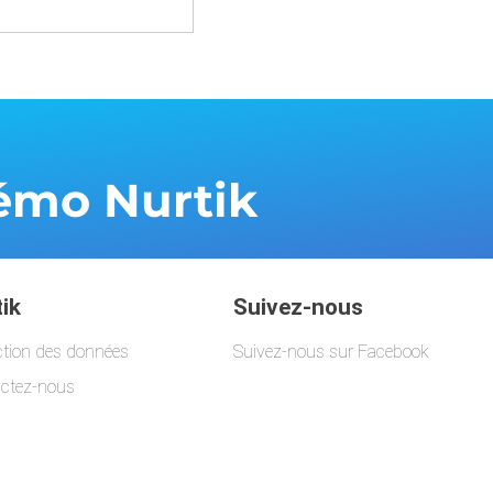
 démo
Nurtik
ik
Suivez-nous
ction des données
Suivez-nous sur Facebook
ctez-nous