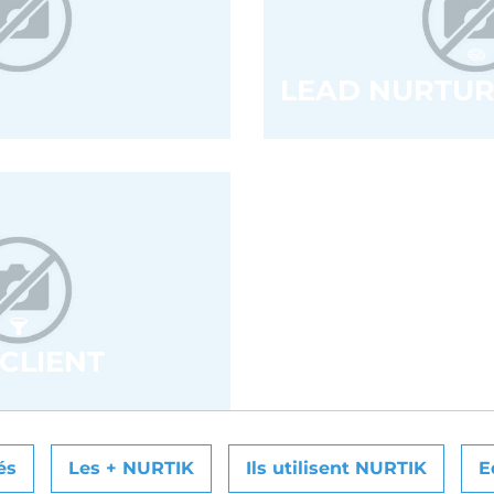
LEAD NURTUR
CLIENT
és
Les + NURTIK
Ils utilisent NURTIK
E