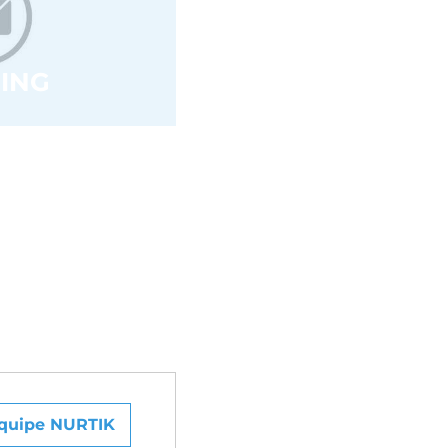
ING
quipe NURTIK