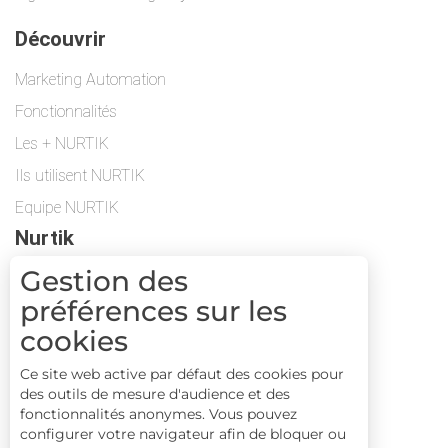
Découvrir
Marketing Automation
Fonctionnalités
Les + NURTIK
Ils utilisent NURTIK
Equipe NURTIK
Nurtik
Gestion des
Protection des données
préférences sur les
Contactez-nous
cookies
Suivez-nous
Ce site web active par défaut des cookies pour
Suivez-nous sur Facebook
des outils de mesure d'audience et des
fonctionnalités anonymes. Vous pouvez
configurer votre navigateur afin de bloquer ou