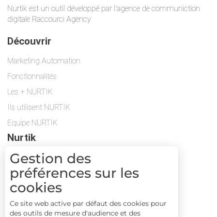
Nurtik est un outil développé par l'agence de communiction
digitale Raccourci Agency
Découvrir
Marketing Automation
Fonctionnalités
Les + NURTIK
Ils utilisent NURTIK
Equipe NURTIK
Nurtik
Gestion des
Protection des données
préférences sur les
Contactez-nous
cookies
Suivez-nous
Ce site web active par défaut des cookies pour
Suivez-nous sur Facebook
des outils de mesure d'audience et des