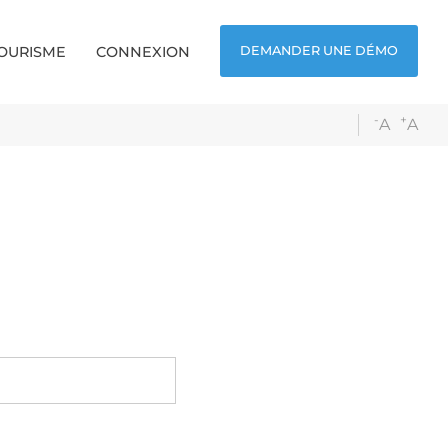
TOURISME
CONNEXION
DEMANDER UNE DÉMO
-
+
A
A