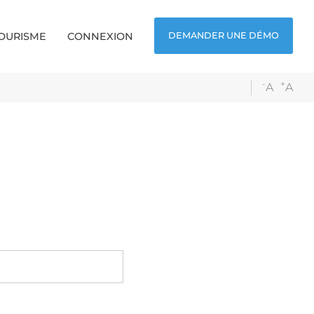
TOURISME
CONNEXION
DEMANDER UNE DÉMO
-
+
A
A