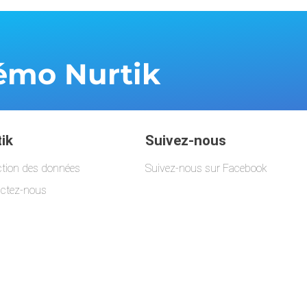
 démo
Nurtik
ik
Suivez-nous
ction des données
Suivez-nous sur Facebook
ctez-nous